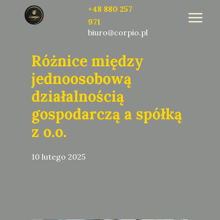
+48 880 257
971
biuro@corpio.pl
Różnice między
jednoosobową
działalnością
gospodarczą a spółką
z o.o.
10 lutego 2025