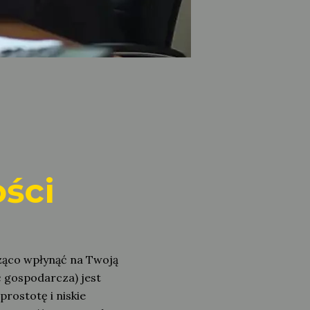
ści
ząco wpłynąć na Twoją
ć gospodarcza) jest
rostotę i niskie