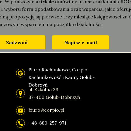
ne. W poniższym artykule omówimy proces zakładania JDG 
i, wyboru form opodatkowania oraz wsparcia, jakie oferu
lną propozycją są pierwsze trzy miesiące księgowości za 
luczowym wsparciem na początku działalności.
Zadzwoń
Napisz e-mail
Biuro Rachunkowe, Corpio
Rachunkowość i Kadry Golub-
Dobrzyń
ul. Szkolna 29
87-400 Golub-Dobrzyń
biuro@corpio.pl
+48-880-257-971