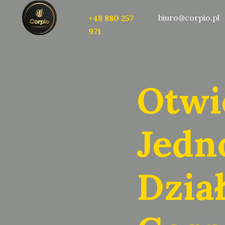
biuro@corpio.pl
+48 880 257
971
Otwi
Jedn
Dział