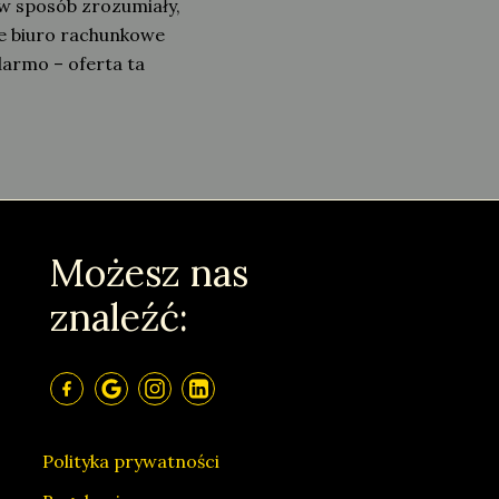
w sposób zrozumiały,
je biuro rachunkowe
darmo – oferta ta
Możesz nas
znaleźć:
Polityka prywatności