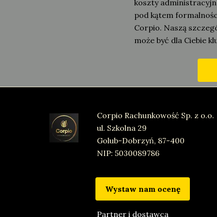
koszty administracyj
pod kątem formalnośc
Corpio. Naszą szczegó
może być dla Ciebie k
Corpio Rachunkowość Sp. z o.o.
ul. Szkolna 29
ul.
Golub-Dobrzyń, 87-400
NIP: 5030089786
Wystaw nam ocenę
Partner i dostawca