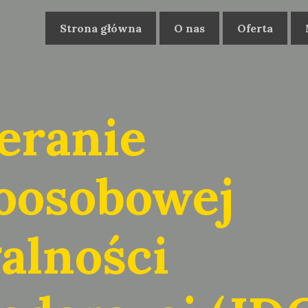
Strona główna
O nas
Oferta
eranie
oosobowej
alności