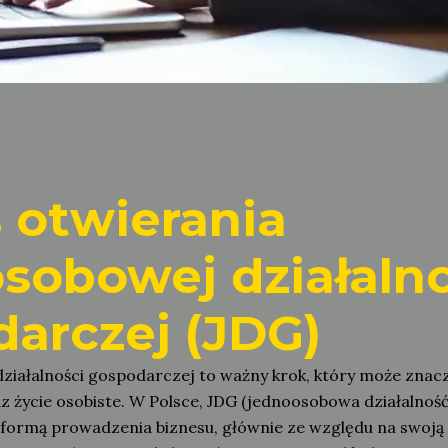
 otwierania
sobowej działalno
arczej (JDG)
działalności gospodarczej to ważny krok, który może znac
 życie osobiste. W Polsce, JDG (jednoosobowa działalnoś
 formą prowadzenia biznesu, głównie ze względu na swoją p