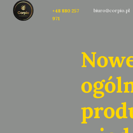
biuro@corpio.pl
+48 880 257
971
Nowe
ogóln
prod