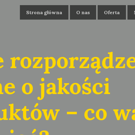
Strona główna
O nas
Oferta
 rozporządz
e o jakości
uktów – co w