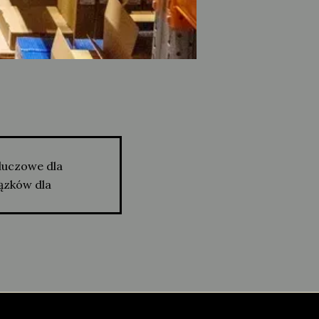
luczowe dla
ązków dla