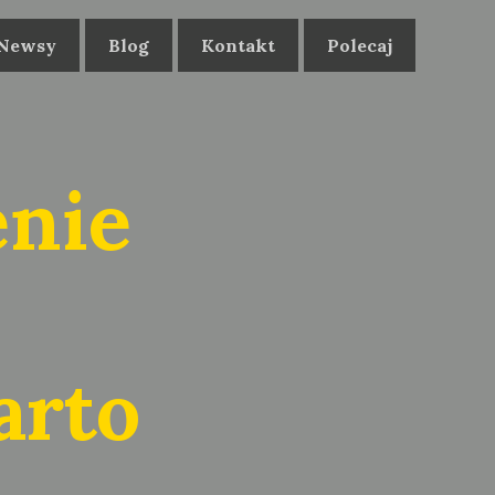
Newsy
Blog
Kontakt
Polecaj
enie
arto