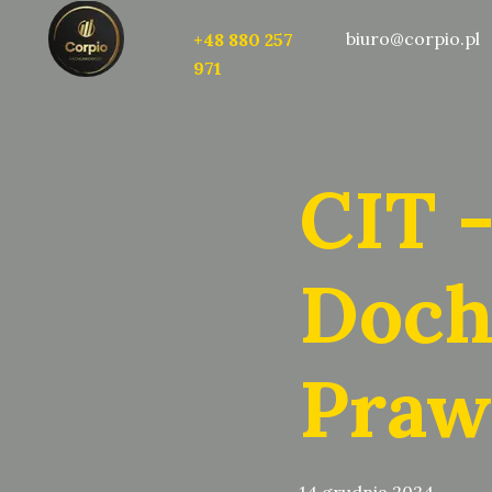
biuro@corpio.pl
+48 880 257
971
CIT 
Doch
Praw