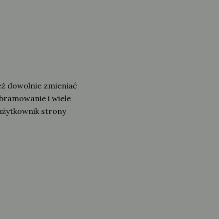
eż dowolnie zmieniać
obramowanie i wiele
użytkownik strony