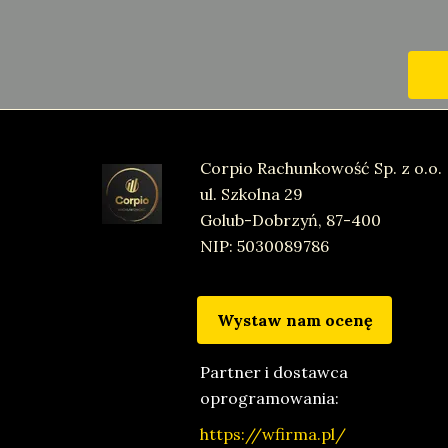
Corpio Rachunkowość Sp. z o.o.
ul. Szkolna 29
ul.
Golub-Dobrzyń, 87-400
NIP: 5030089786
Wystaw nam ocenę
Partner i dostawca
oprogramowania:
https://wfirma.pl/